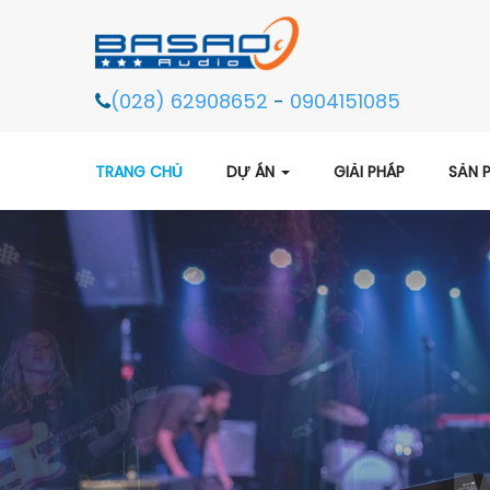
(028) 62908652
-
0904151085
TRANG CHỦ
DỰ ÁN
GIẢI PHÁP
SẢN 