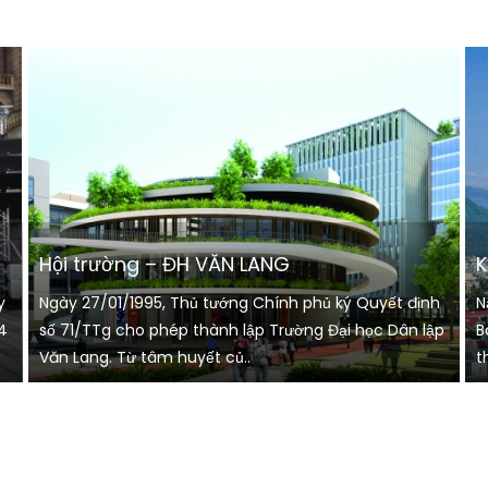
Hội trường – ĐH VĂN LANG
K
y
Ngày 27/01/1995, Thủ tướng Chính phủ ký Quyết định
N
4
số 71/TTg cho phép thành lập Trường Đại học Dân lập
B
Văn Lang. Từ tâm huyết củ..
t