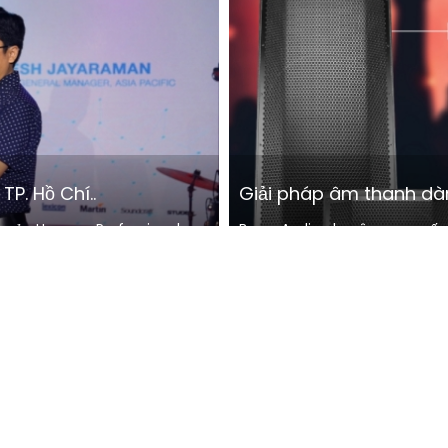
P. Hồ Chí..
Giải pháp âm thanh dà
n của Harman Professional
BasaoAudio chuyên cung cấp 
tâm trải nghiệm khách hà..
Club, Hội trường, Khách sạn, Re