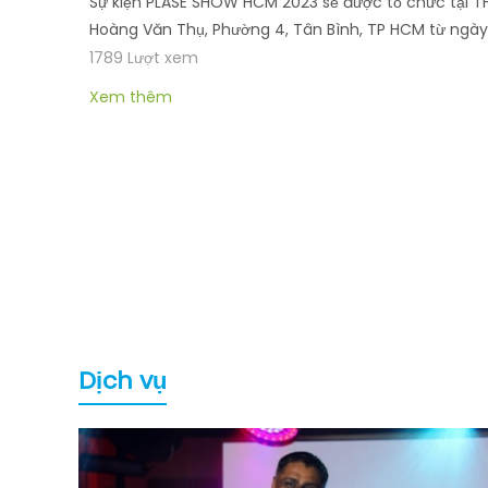
Sự kiện PLASE SHOW HCM 2023 sẽ được tổ chức tại T
Hoàng Văn Thụ, Phường 4, Tân Bình, TP HCM từ ngày 1
1789 Lượt xem
Xem thêm
Dịch vụ