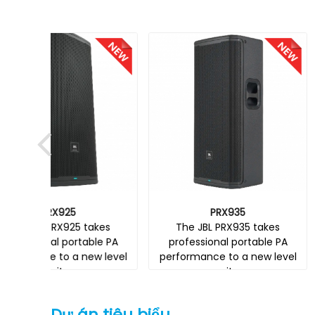
PRX935
Control 42
akes
The JBL PRX935 takes
The JBL Control 
le PA
professional portable PA
a two-way coax
w level
performance to a new level
loudspeaker, f
wit..
Dự án tiêu biểu