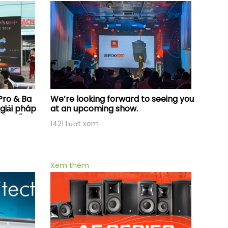
Pro & Ba
We’re looking forward to seeing you
giải pháp
at an upcoming show.
ểu diễn
1421 Lượt xem
Xem thêm