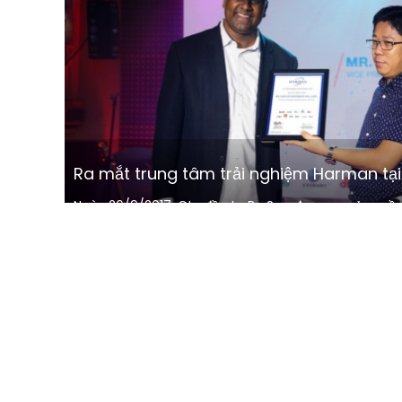
Ra mắt trung tâm trải nghiệm Harman tại T
ar-
Ngày 26/9/2017, Cty đầu tư Ba Sao được sự uỷ quyề
Solutions tại Việt Nam, đã chính thức ra mắt Trung 
Khách hàng