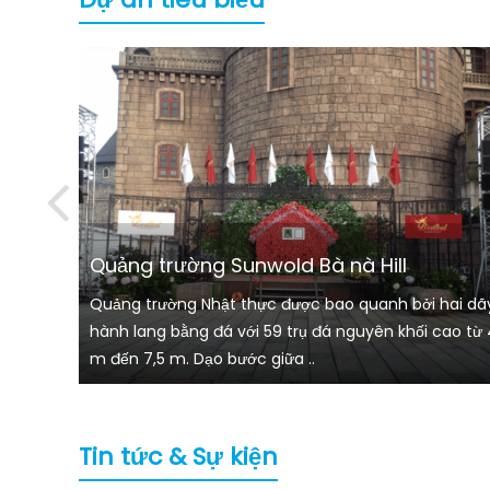
Quảng trường Sunwold Bà nà Hill
t Việt
Quảng trường Nhật thực được bao quanh bởi hai dã
hân,
hành lang bằng đá với 59 trụ đá nguyên khối cao từ 
m đến 7,5 m. Dạo bước giữa ..
Tin tức & Sự kiện