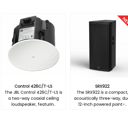
6C/T-LS
SRX922
S
426C/T-LS is
The SRX922 is a compact,
The SR
ial ceiling
acoustically three-way, dual
exceptio
eaturin..
12-inch powered point-..
multi-purp
inc